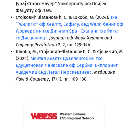
Јурај Строссмаyер” Университy оф Осијек
Фацултy оф Лаw.
Стојковић Зlatановић, С. & Шкобо, М. (2024).
Тхе
‘Тwилигхт’ оф Хеалтх, Сафетy, анд Wелл-беинг оф
Wоркерс ин тхе Дигитал Ера –Схапинг тхе Ригхт
то Дисцоннецт.
Јоурнал оф Wорк Хеалтх анд
Сафетy Регуlatион
2, 2, пп. 129–144.
Шкобо, М., Стојковић-Зlatановић, С. & Сјеничић, М.
(2024).
Ментал Хеалтх Цхалленгес ин тхе
Едуцатионал Ландсцапе оф Сербиа: Еxплоринг
Ацадемиц анд Легал Перспецтивес.
Медицине
Лаw & Социетy
, 17 (1). пп. 109–130.