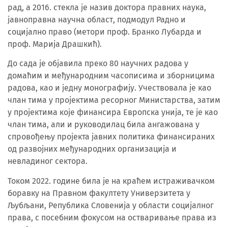
рад, а 2016. стекла је назив доктора правних наука,
јавноправна научна област, подмодул Радно и
социјално право (метори проф. Бранко Лубарда и
проф. Марија Драшкић).
До сада је објавила преко 80 научних радова у
домаћим и међународним часописима и зборницима
радова, као и једну монографију. Учествовала је као
члан тима у пројектима ресорног Министарства, затим
у пројектима које финансира Европска унија, те је као
члан тима, али и руководилац била ангажована у
спровођењу пројекта јавних политика финансираних
од развојних међународних организација и
невладиног сектора.
Током 2022. године била је на краћем истраживачком
боравку на Правном факултету Универзитета у
Љубљани, Република Словенија у области социјалног
права, с посебним фокусом на остваривање права из