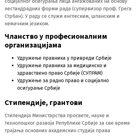
социјалног осигурања лица ангажованих на основу
нестандрадних форми рада (супервизор проф. Грега
Стрбан). У раду се служи енглеским, шпанским и
немачким језиком.
Чланство у професионалним
организацијама
Удружење правника у привреди Србије
Удружење правника за медицинско и
здравствено право Србије (СУПРАМ)
Удружење за радно право и социјално
осигурање Србије
Стипендије, грантови
Стипендија Министарства просвете, науке и
технолошког развоја Републике Србије за све време
трајања основних академских студија права