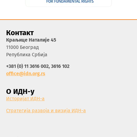
Контакт
Краљице Наталије 45
11000 Београд
Република Србија
+381 (0) 11 3616 002, 3616 102
office@idn.org.rs
О ИДН-у
Историјат ИДН-а
Стратегија развоја и визија ИДН-а