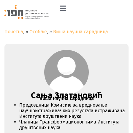
Почетна
»
Особље
»
Виша научна сарадница
Сања Златановић
Виша научна сарадница
Председница Комисије за вредновање
научноистраживачких резултата истраживача
Института друштвени наука
Чланица Трансформационог тима Института
друштвених наука