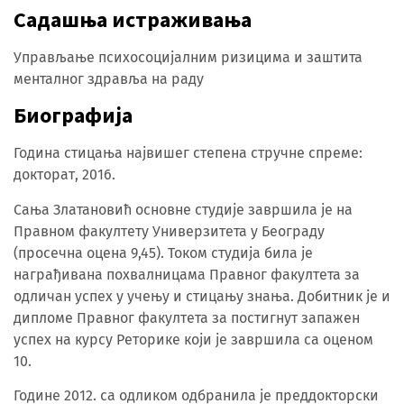
Садашња истраживања
Управљање психосоцијалним ризицима и заштита
менталног здравља на раду
Биографија
Година стицања највишег степена стручне спреме:
докторат, 2016.
Сања Златановић основне студије завршила је на
Правном факултету Универзитета у Београду
(просечна оцена 9,45). Током студија била је
награђивана похвалницама Правног факултета за
одличан успех у учењу и стицању знања. Добитник је и
дипломе Правног факултета за постигнут запажен
успех на курсу Реторике који је завршила са оценом
10.
Године 2012. са одликом одбранила је преддокторски