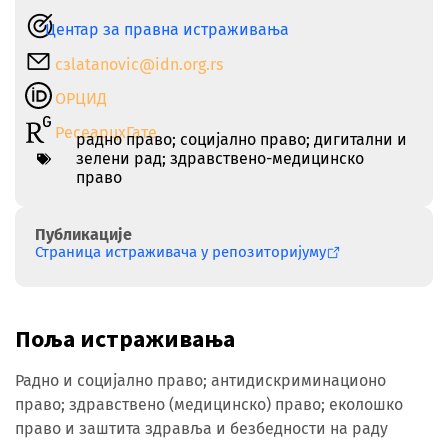
Центар за правна истраживања
сзlatanovic@idn.org.rs
ОРЦИД
РесеарцхГате
радно право; социјално право; дигитални и
зелени рад; здравствено-медицинско
право
Публикације
Страница истраживача у репозиторијуму
Поља истраживања
Радно и социјално право; антидискриминационо
право; здравствено (медицинско) право; еколошко
право и заштита здравља и безбедности на раду