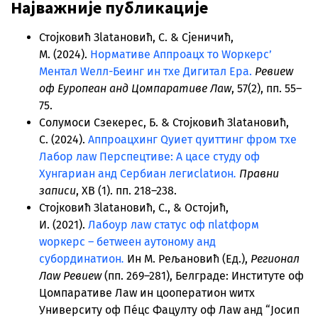
Најважније публикације
Стојковић Зlatановић, С. & Сјеничић,
М. (2024).
Нормативе Аппроацх то Wоркерс’
Ментал Wелл-Беинг ин тхе Дигитал Ера.
Ревиеw
оф Еуропеан анд Цомпаративе Лаw
, 57(2), пп. 55–
75.
Солyмоси Сзекерес, Б. & Стојковић Зlatановић,
С. (2024).
Аппроацхинг Qуиет qуиттинг фром тхе
Лабор лаw Перспецтиве: А цасе студy оф
Хунгариан анд Сербиан легисlatион
.
Правни
записи
, XВ (1). пп. 218–238.
Стојковић Зlatановић, С., & Остојић,
И. (2021).
Лабоур лаw статус оф пlatформ
wоркерс – бетwеен аутономy анд
субординатион
.
Ин М. Рељановић (Ед.),
Регионал
Лаw Ревиеw
(пп. 269–281), Белграде: Институте оф
Цомпаративе Лаw ин цооператион wитх
Университy оф Пéцс Фацултy оф Лаw анд “Јосип