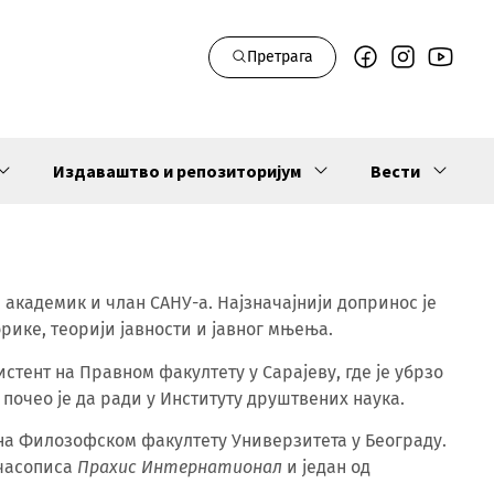
Претрага
Издаваштво и репозиторијум
Вести
 академик и члан САНУ-а. Најзначајнији допринос је
рике, теорији јавности и јавног мњења.
истент на Правном факултету у Сарајеву, где је убрзо
 почео је да ради у Институту друштвених наука.
р на Филозофском факултету Универзитета у Београду.
 часописа
Праxис Интернатионал
и један од