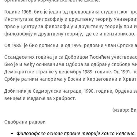
Године 1968. био је један од предводника студентског про
Института за филозофију и друштвену теорију Универзите
прво у Центру за филозофију и друштвену теорију при Ин
филозофију и друштвену теорију, где се и пензионисао.
Од 1985. је био дописни, а од 1994. редовни члан Српске 
Осамдесетих година је са Добрицом Ћосићем учествовао
био је и међу оснивачима Одбора за одбрану слободе ми
Демократске странке у децембру 1989. године. Од 1991.
Србије ратним напорима у Босни и Херцеговини и Хрватск
Добитник је Седмојулске награде, 1990. године, Ордена 
венцем и Медаље за храброст.
(извор: В
Одабрани радови
Филозофске основе правне теорије Ханса Келсена: