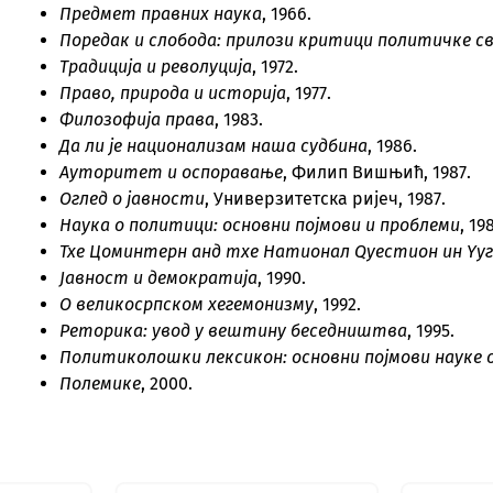
Предмет правних наука
, 1966.
Поредак и слобода: прилози критици политичке с
Традиција и револуција
, 1972.
Право, природа и историја
, 1977.
Филозофија права
, 1983.
Да ли је национализам наша судбина
, 1986.
Ауторитет и оспоравање
, Филип Вишњић, 1987.
Оглед о јавности
, Универзитетска ријеч, 1987.
Наука о политици: основни појмови и проблеми
, 19
Тхе Цоминтерн анд тхе Натионал Qуестион ин Yу
Јавност и демократија
, 1990.
О великосрпском хегемонизму
, 1992.
Реторика: увод у вештину беседништва
, 1995.
Политиколошки лексикон: основни појмови науке 
Полемике
, 2000.