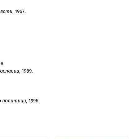
вести
, 1967.
88.
гославиа
, 1989.
о политици
, 1996.