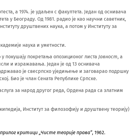
теста, а 1974. је удаљен с факултета. Један од оснивача
та у Београду. Од 1981. радио је као научни саветник,
ституту друштвених наука, а потом у Институту за
академије наука и уметности.
 у покушају покретања опозиционог листа
Јавност
, а
сли и изражавања. Један је од 13 оснивача
 подржавао је свесрпско уједињење и заговарао подршку
ој. Био је члан Сената Републике Српске.
заслуга за народ другог реда, Ордена рада са златним
икипедија, Институт за филозофију и друштвену теорију)
 прилог критици „Чисте теорије права“
, 1962.