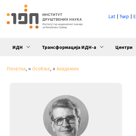
Lat
|
Ћир
|
E
ИДН
Трансформација ИДН-а
Центри
Почетна
»
Особље
»
Академик