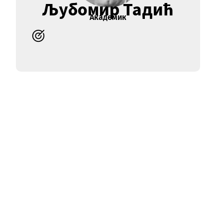
Љубомир Тадић
Академик