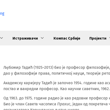
ng
Истраживачи
Компас Србије
Пројекти
Љубомир Тадић (1925–2013) био је професор филозофије,
дао у филозофији права, политичкој науци, теорији рето
Академску каријеру Тадић је започео 1954. године као ас
постао и ванредни професор. Као научни саветник, 1962.
Од 1963. до 1975. године радио је као редовни професо
Био је члан Савета часописа
Праxис
, један од покретача
организатора Корчуланске љетне школе.