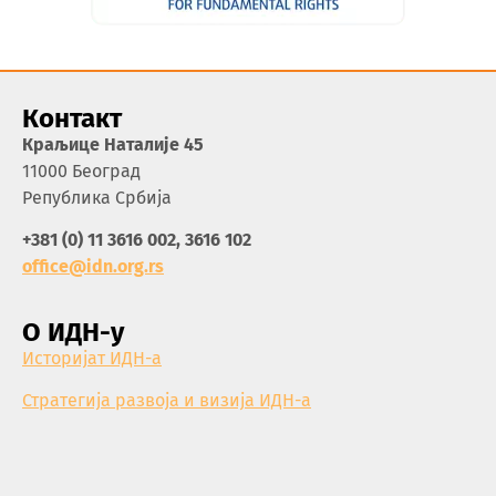
Контакт
Краљице Наталије 45
11000 Београд
Република Србија
+381 (0) 11 3616 002, 3616 102
office@idn.org.rs
О ИДН-у
Историјат ИДН-а
Стратегија развоја и визија ИДН-а