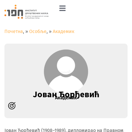
Почетна
»
Особље
»
Академик
Јован Ђорђевић
Академик
Јован Ђорђевић (1908–1989), дипломирао на Правном