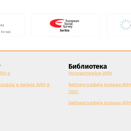
у
Библиотека
ИДН-а
Репозиторијум ИДН
развоја и визија ИДН-а
Библиографија издања ИДН:
2007.
Библиографија издања ИДН 2