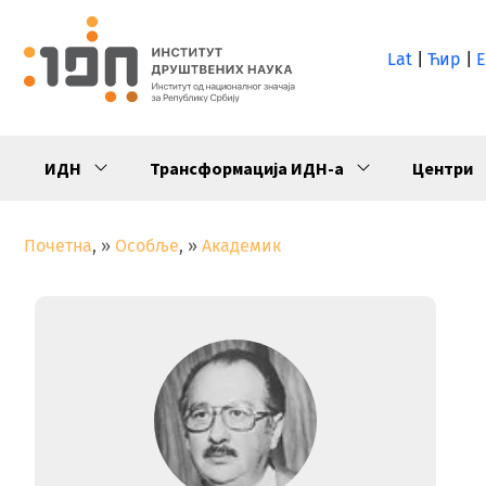
Lat
|
Ћир
|
E
ИДН
Трансформација ИДН-а
Центри
Почетна
»
Особље
»
Академик