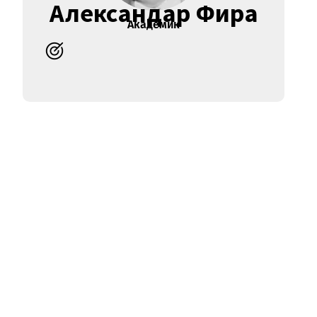
Александар Фира
Академик