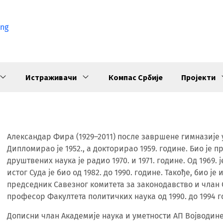
ng
Истраживачи
Компас Србије
Пројекти
Александар Фира (1929–2011) после завршене гимназије 
Дипломирао је 1952., а докторирао 1959. године. Био је 
друштвених наука је радио 1970. и 1971. године. Од 1969. 
истог Суда је био од 1982. до 1990. године. Такође, био је
председник Савезног комитета за законодавство и члан С
професор Факултета политичких наука од 1990. до 1994 г
Дописни члан Академије наука и уметности АП Војводине је