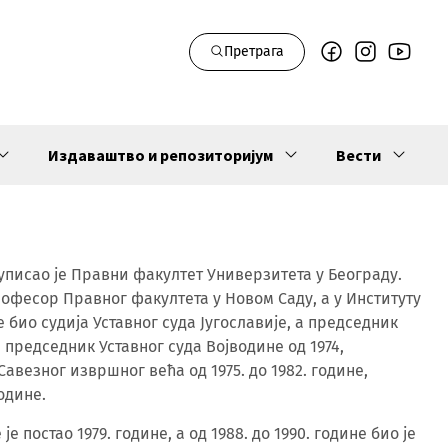
Претрага
Издаваштво и репозиторијум
Вести
уписао је Правни факултет Универзитета у Београду.
професор Правног факултета у Новом Саду, а у Институту
је био судија Уставног суда Југославије, а председник
 и председник Уставног суда Војводине од 1974,
авезног извршног већа од 1975. до 1982. године,
одине.
 постао 1979. године, а од 1988. до 1990. године био је