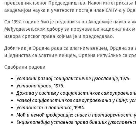
председник њеног Председништва. Након интегрисања В
академијом наука и уметности постаје члан САНУ-а у Од
Од 1997. године био је редовни члан Академије наука и 
Међуодељењском одбору за проучавање националних ма
извора српског права којима је и председавао.
Добитник је Ордена рада са златним венцем, Ордена за 
и јединства са златним венцем, Ордена Републике са с
Одабрани радови
Уставни развој социјалистичке Југославије
, 1974.
Уставно право
, 1976.
Држава у систему социјалистичког самоуправља
Развој социјалистичког самоуправљања у СФРЈ: ус
Уставност и политика
, 1984.
Моћ и немоћ федерације: снаге и противречности 
Енциклопедија уставног права бивших југословен