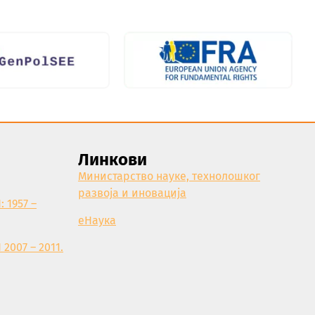
Линкови
Министарство науке, технолошког
развоја и иновација
 1957 –
еНаука
007 – 2011.