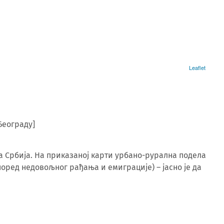
Београду]
а Србија. На приказаној карти урбано-рурална подела
поред недовољног рађања и емиграције) – јасно је да