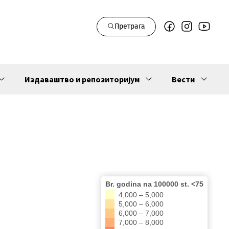
Претрага
Издаваштво и репозиторијум
Вести