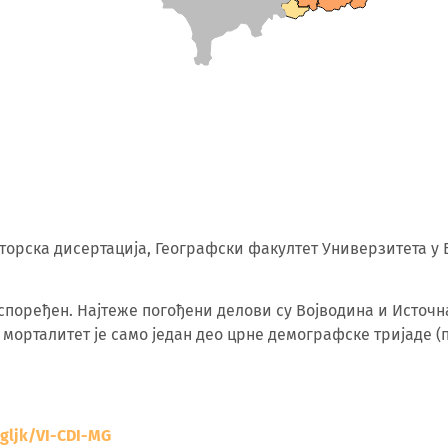
кторска дисертација, Географски факултет Универзитета у 
поређен. Најтеже погођени делови су Војводина и Источн
 морталитет је само један део црне демографске тријаде (
/gljk/VI-CDI-MG