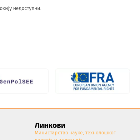
охију недоступни.
Линкови
Министарство науке, технолошког