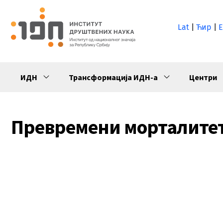
Lat
|
Ћир
|
E
ИДН
Трансформација ИДН-а
Центри
Превремени морталитет 