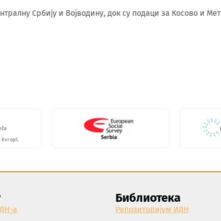
тралну Србију и Војводину, док су подаци за Косово и Мет
у
Библиотека
ИДН-а
Репозиторијум ИДН