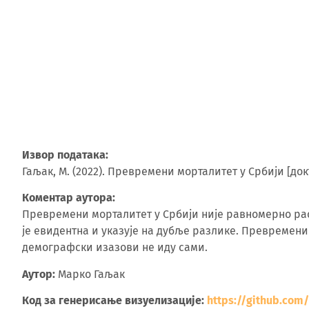
Извор података:
Гаљак, М. (2022). Превремени морталитет у Србији [до
Коментар аутора:
Превремени морталитет у Србији није равномерно рас
је евидентна и указује на дубље разлике. Превремени
демографски изазови не иду сами.
Аутор:
Марко Гаљак
Код за генерисање визуелизације:
https://github.com