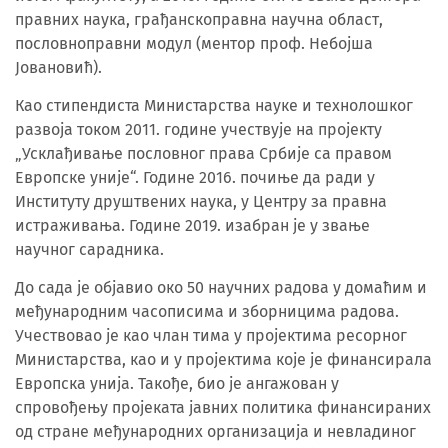
правних наука, грађанскоправна научна област,
пословноправни модул (ментор проф. Небојша
Јовановић).
Као стипендиста Министарства науке и технолошког
развоја током 2011. године учествује на пројекту
„Усклађивање пословног права Србије са правом
Европске уније“. Године 2016. почиње да ради у
Институту друштвених наука, у Центру за правна
истраживања. Године 2019. изабран је у звање
научног сарадника.
До сада је објавио око 50 научних радова у домаћим и
међународним часописима и зборницима радова.
Учествовао је као члан тима у пројектима ресорног
Министарства, као и у пројектима које је финансирала
Европска унија. Такође, био је ангажован у
спровођењу пројеката јавних политика финансираних
од стране међународних организација и невладиног