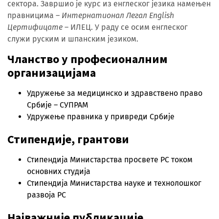
сектора. Завршио је курс из енглеског језика намењен
правницима –
Интернатионал Легал English
Цертифицате
– ИЛЕЦ. У раду се осим енглеског
служи руским и шпанским језиком.
Чланство у професионалним
организацијама
Удружење за медицинско и здравствено право
Србије – СУПРАМ
Удружење правника у привреди Србије
Стипендије, грантови
Стипендија Министарства просвете РС током
основних студија
Стипендија Министарства науке и технолошког
развоја РС
Најважније публикације