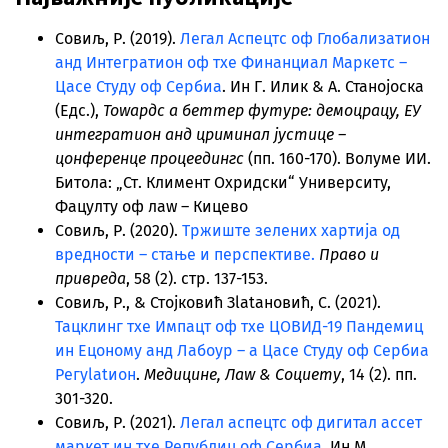
Совиљ, Р. (2019).
Легал Аспецтс оф Глобализатион
анд Интегратион оф тхе Финанциал Маркетс –
Цасе Студy оф Сербиа
. Ин Г. Илик & А. Станојоска
(Едс.),
Тоwардс а беттер футуре: демоцрацy, ЕУ
интегратион анд цриминал јустице –
цонференце процеедингс
(пп. 160-170). Волуме ИИ.
Битола: „Ст. Климент Охридски“ Университy,
Фацултy оф лаw – Кицево
Совиљ, Р. (2020).
Тржиште зелених хартија од
вредности – стање и перспективе.
Право и
привреда
, 58 (2). стр. 137-153.
Совиљ, Р., & Стојковић Зlatановић, С. (2021).
Тацклинг тхе Импацт оф тхе ЦОВИД-19 Пандемиц
ин Ецономy анд Лабоур – а Цасе Студy оф Сербиа
Регуlatион
.
Медицине, Лаw & Социетy
, 14 (2). пп.
301-320.
Совиљ, Р. (2021).
Легал аспецтс оф дигитал ассет
маркет ин тхе Републиц оф Сербиа
. Ин М.