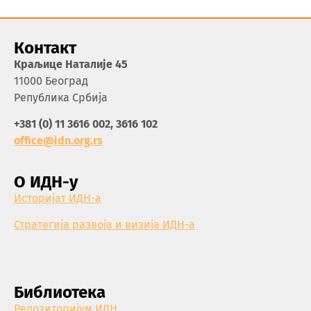
Контакт
Краљице Наталије 45
11000 Београд
Република Србија
+381 (0) 11 3616 002, 3616 102
office@idn.org.rs
О ИДН-у
Историјат ИДН-а
Стратегија развоја и визија ИДН-а
Библиотека
Репозиторијум ИДН