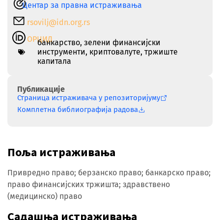
Центар за правна истраживања
rsovilj@idn.org.rs
ОРЦИД
банкарство
,
зелени финансијски
инструменти
,
криптовалуте
,
тржиште
капитала
Публикације
Страница истраживача у репозиторијуму
Комплетна библиографија радова
Поља истраживања
Привредно право; берзанско право; банкарско право;
право финансијских тржишта; здравствено
(медицинско) право
Садашња истраживања