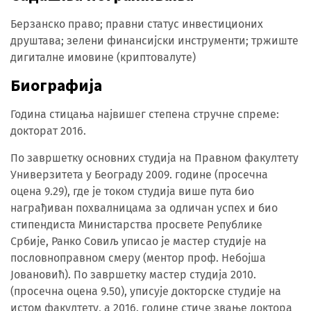
Берзанско право; правни статус инвестиционих
друштава; зелени финансијски инструменти; тржиште
дигиталне имовине (криптовалуте)
Биографија
Година стицања највишег степена стручне спреме:
докторат 2016.
По завршетку основних студија на Правном факултету
Универзитета у Београду 2009. године (просечна
оцена 9.29), где је током студија више пута био
награђиван похвалницама за одличан успех и био
стипендиста Министарства просвете Републике
Србије, Ранко Совиљ уписао је мастер студије на
пословноправном смеру (ментор проф. Небојша
Јовановић). По завршетку мастер студија 2010.
(просечна оцена 9.50), уписује докторске студије на
истом факултету, а 2016. године стиче звање доктора