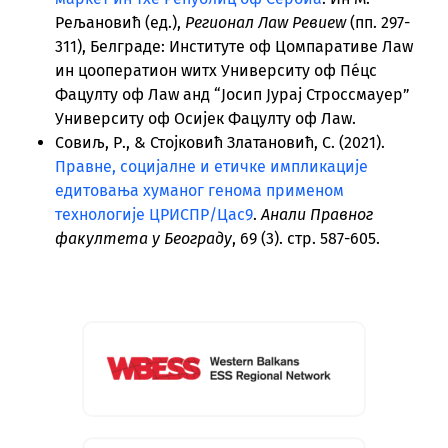
Рељановић (ед.),
Регионал Лаw Ревиеw
(пп. 297-
311), Белграде: Институте оф Цомпаративе Лаw
ин цооператион wитх Университy оф Пéцс
Фацултy оф Лаw анд “Јосип Јурај Строссмаyер”
Университy оф Осијек Фацултy оф Лаw.
Совиљ, Р., & Стојковић Златановић, С. (2021).
Правне, социјалне и етичке импликације
едитовања хуманог генома применом
технологије ЦРИСПР/Цас9
.
Анали Правног
факултета у Београду
, 69 (3). стр. 587-605.