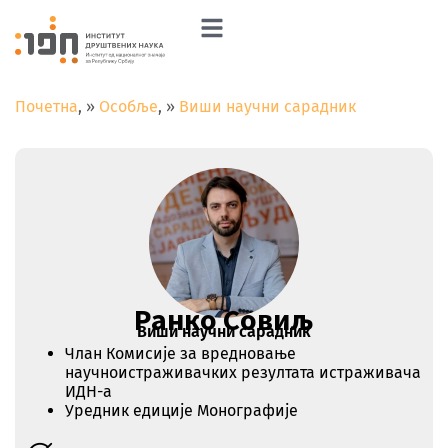
Почетна
»
Особље
»
Виши научни сарадник
Ранко Совиљ
Виши научни сарадник
Члан Комисије за вредновање
научноистраживачких резултата истраживача
ИДН-а
Уредник едиције Монографије