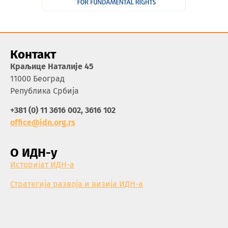
Контакт
Краљице Наталије 45
11000 Београд
Република Србија
+381 (0) 11 3616 002, 3616 102
office@idn.org.rs
О ИДН-у
Историјат ИДН-а
Стратегија развоја и визија ИДН-а