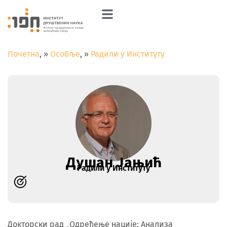
Почетна
»
Особље
»
Радили у Институту
Душан Јањић
Радили у Институту
Докторски рад „Одређење нације: Анализа