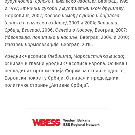
будућности (српско и енглеско издање)
, Београд, 1995.
и 1997;
Етнички сукоби у мултиетничком друштву
,
Норкопинг, 2002;
Косово између сукоба и дијалога
(српско и енглеско издање)
, 2003 и 2004;
Записи из
Србији, Београд
, 2006,
Огледи о Косову
, Београд, 2007;
Идеологија, политика и насиље
, Београд, 2009. и 2010;
Изазови нормализације
, Београд, 2015.
Уредник часописа
Гледишта
,
Марксистичка мисао
;
оснивач и главни уредник часописа Европа. Оснивач
невладиних организација Форум за етничке односе,
Европски покрет у Србији. Оснивач и председник
политичке странке „Активна Србија“.