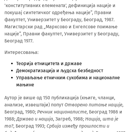
’конститутивних елемената’, дефиниција нације и
покушај синтетичког одређења нације“, Правни
факултет, Универзитет у Београду, Београд, 1987.
Магистарски рад „Марксово и Енгелсове поимање
нације“, Правни факултет, Универзитет у Београду,
Београд 1977.
Интересовања:
Теорија етницитета и државе
Демократизација и људска безбедност
Управљање етничким сукобима и националне
мањине
Аутор је више од 150 публикација (књиге, чланци,
анализе, извештаји) попут
Отворено питање нације
,
Београд, 1980;
Речник националисте
, Београд 1986 и
1988;
Држава и нација
, Загреб, 1988;
Нација, шта је
то?
, Београд 1993;
Србија између прошлости и